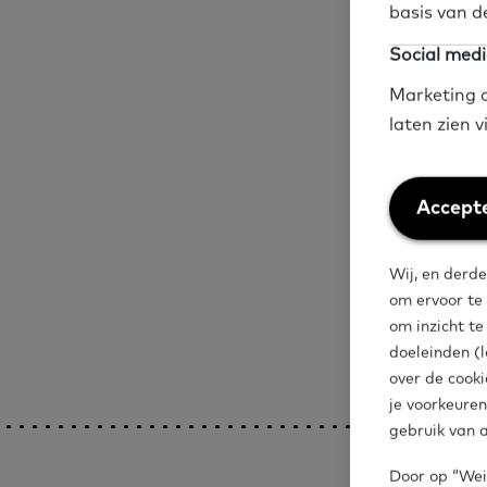
basis van d
Social medi
Marketing c
Gezin en preventie
laten zien 
NT2
Op weg na
Weiger
Accepte
Deel op social me
cookies
Wij, en derde
om ervoor te
om inzicht t
doeleinden (l
over de cooki
je voorkeuren
gebruik van a
Door op “Weig