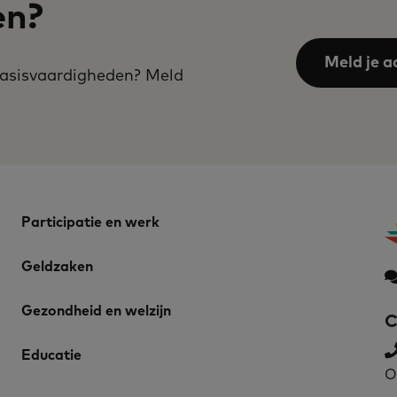
en?
Meld je a
 basisvaardigheden? Meld
Participatie en werk
Geldzaken
Gezondheid en welzijn
C
Educatie
O