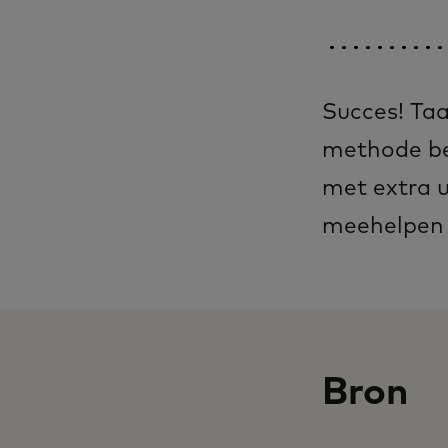
Succes! Taa
methode bes
met extra u
meehelpen o
Bron