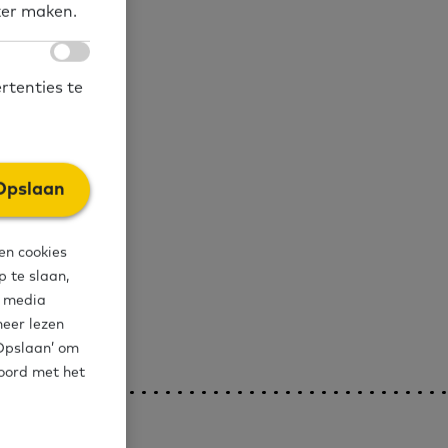
ker maken.
rtenties te
lligers
NT1
Opslaan
en cookies
 te slaan,
l media
meer lezen
‘Opslaan’ om
koord met het