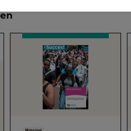
len
Materiaal