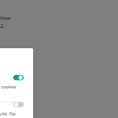
 Voor
A2.
.
 cookies
uikt. Op