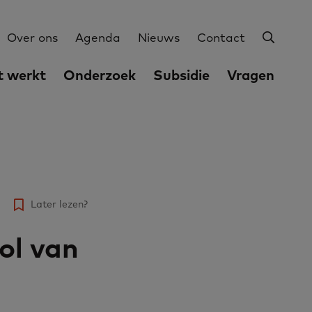
Zoeke
Utilities
Over ons
Agenda
Nieuws
Contact
 werkt
Onderzoek
Subsidie
Vragen
Later lezen?
ol van