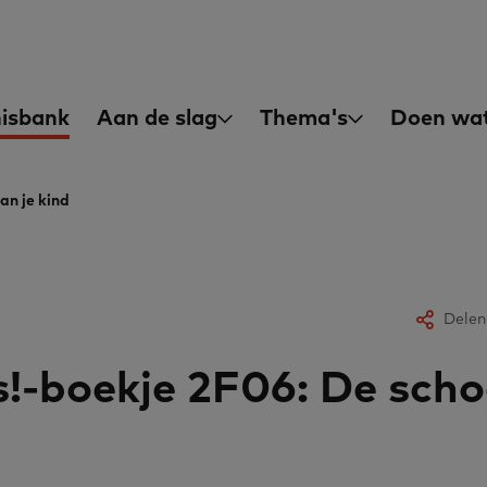
asisvaardigheden
in
isbank
Aan de slag
Thema's
Doen wat
igation
an je kind
Delen
!-boekje 2F06: De scho