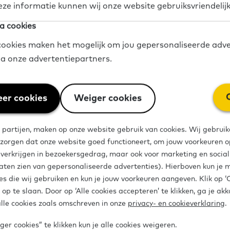
eze informatie kunnen wij onze website gebruiksvriendelij
a cookies
ookies maken het mogelijk om jou gepersonaliseerde adve
Lezen en schrijven
Spreken en luisteren
Materiaal
Vrijwi
via onze advertentiepartners.
ar 2F / Basisniveau 2
Vanaf A2 naar B1
er cookies
Weiger cookies
dia
Deel op Twitter
Deel op Facebook
Deel op LinkedIn
 partijen, maken op onze website gebruik van cookies. Wij gebruik
 zorgen dat onze website goed functioneert, om jouw voorkeuren op
e verkrijgen in bezoekersgedrag, maar ook voor marketing en socia
aten zien van gepersonaliseerde advertenties). Hierboven kun je 
es die wij gebruiken en kun je jouw voorkeuren aangeven. Klik op 
 op te slaan. Door op ‘Alle cookies accepteren’ te klikken, ga je ak
lle cookies zoals omschreven in onze
privacy- en cookieverklaring
.
er cookies” te klikken kun je alle cookies weigeren.