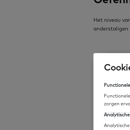
Het niveau van
anderstaligen
Hoe ko
Cookie
Organisaties k
Functionele
Functionele
zorgen ervo
Heb je
Analytische
Analytische
Heb je een vra