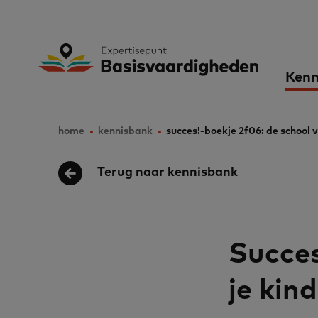
Skip
to
Expertisepunt B
Ma
main
Kenn
content
nav
home
kennisbank
succes!-boekje 2f06: de school v
Breadcrumb
Terug naar kennisbank
Succes
je kind