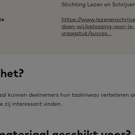
Stichting Lezen en Schrijve
te
https://www.lezenenschrijv
doen-wij/oplossing-voor-je-
vraagstuk/succes…
 het?
aal kunnen deelnemers hun taalniveau verbeteren 
e zij interessant vinden.
ateriaal geschikt voor?