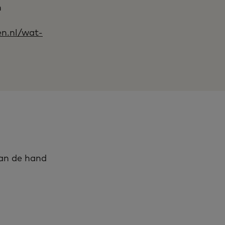
n
en.nl/wat-
aan de hand