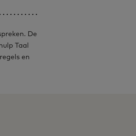
 spreken. De
hulp Taal
lregels en