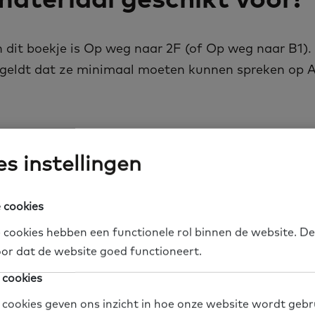
 dit boekje is Op weg naar 2F (of Op weg naar B1).
 geldt dat ze minimaal moeten kunnen spreken op 
m je eraan?
s instellingen
unnen dit boekje bestellen via
Uitgeverij Boom NT1
 cookies
 cookies hebben een functionele rol binnen de website. De
or dat de website goed functioneert.
 vragen?
 cookies
 cookies geven ons inzicht in hoe onze website wordt gebr
ag, stel hem
hier
.