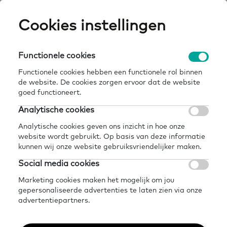
Skip
Cookies instellingen
Expertisepun
Zo
to
main
U
content
Functionele cookies
home
kennisbank
spreektaal 1 module vrije tijd
Breadcrumb
Functionele cookies hebben een functionele rol binnen
de website. De cookies zorgen ervoor dat de website
Terug naar kennisbank
goed functioneert.
Delen
Later lezen?
Analytische cookies
SpreekTaal 1 module
Analytische cookies geven ons inzicht in hoe onze
website wordt gebruikt. Op basis van deze informatie
Vrije tijd
kunnen wij onze website gebruiksvriendelijker maken.
Social media cookies
Marketing cookies maken het mogelijk om jou
gepersonaliseerde advertenties te laten zien via onze
advertentiepartners.