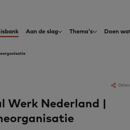
asisvaardigheden
in
isbank
Aan de slag
Thema's
Doen wat
igation
heorganisatie
Delen
l Werk Nederland |
heorganisatie