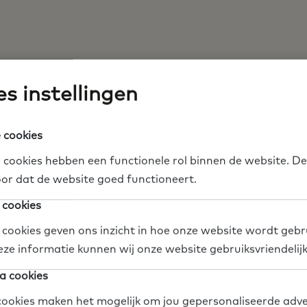
Sociaal Werk Nederland
s instellingen
te
https://www.sociaalwerkned
 cookies
 cookies hebben een functionele rol binnen de website. De
or dat de website goed functioneert.
jn
Organisatie
Gemeente
Sociaal domein
 cookies
 cookies geven ons inzicht in hoe onze website wordt gebr
dia
Deel op Twitter
Deel op Facebook
Deel op LinkedIn
eze informatie kunnen wij onze website gebruiksvriendelij
a cookies
ookies maken het mogelijk om jou gepersonaliseerde adve