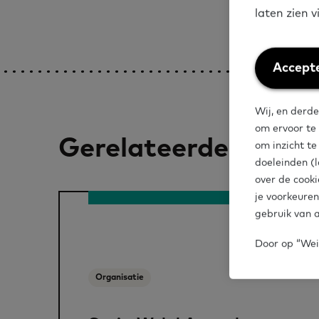
laten zien 
Weiger
Accepte
cookies
Wij, en derde
om ervoor te
Gerelateerde artike
om inzicht t
doeleinden (l
over de cooki
je voorkeuren
gebruik van a
Door op “Weig
Organisatie