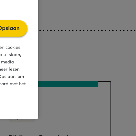
Opslaan
en cookies
 te slaan,
l media
meer lezen
‘Opslaan’ om
koord met het
Organisatie