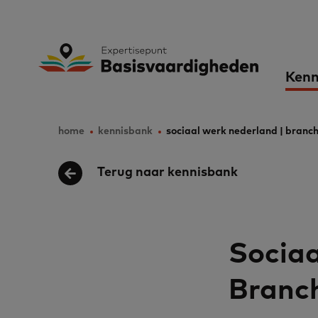
Skip
to
Expertisepunt B
Ma
main
Kenn
content
nav
home
kennisbank
sociaal werk nederland | branc
Breadcrumb
Terug naar kennisbank
Sociaa
Branc