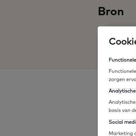
Bron
Organisatie
Cookie
Link naar websi
Functionele
Functionele
zorgen ervo
Gezondheid en welzi
Analytische
Analytische
Deel op social me
basis van d
Social medi
Marketing c