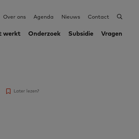
Zoeke
Utilities
Over ons
Agenda
Nieuws
Contact
 werkt
Onderzoek
Subsidie
Vragen
Later lezen?