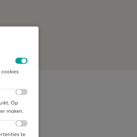
erland.nl/
 cookies
uikt. Op
ker maken.
rtenties te