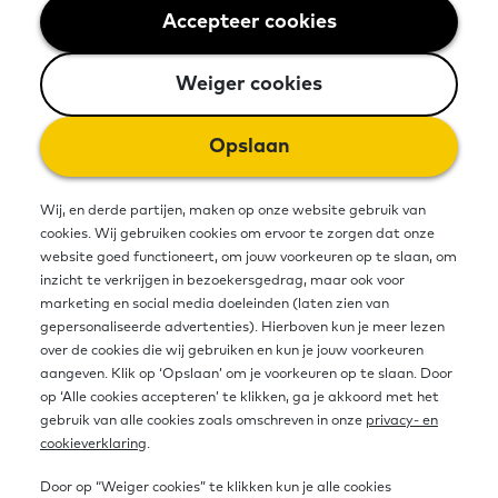
Accepteer cookies
Weiger cookies
Om goed mee te kunnen doen in de
samenleving, moeten mensen goede
Weiger cookies
basisvaardigheden hebben. Hiermee
Opslaan
wordt bedoeld, dat je goed genoeg
kan lezen, schrijven, rekenen en
Wij, en derde partijen, maken op onze website gebruik van
cookies. Wij gebruiken cookies om ervoor te zorgen dat onze
werken met de computer. Maar wat
website goed functioneert, om jouw voorkeuren op te slaan, om
nou, als iemand dit niet zo goed kan?
inzicht te verkrijgen in bezoekersgedrag, maar ook voor
marketing en social media doeleinden (laten zien van
Dan is het belangrijk dat die persoon
gepersonaliseerde advertenties). Hierboven kun je meer lezen
over de cookies die wij gebruiken en kun je jouw voorkeuren
een cursus kan doen om zijn of haar
aangeven. Klik op ‘Opslaan’ om je voorkeuren op te slaan. Door
op ‘Alle cookies accepteren’ te klikken, ga je akkoord met het
basisvaardigheden te verbeteren.
gebruik van alle cookies zoals omschreven in onze
privacy- en
cookieverklaring
.
Maar mensen die weinig of geen scholing zijn vaak
Door op “Weiger cookies” te klikken kun je alle cookies