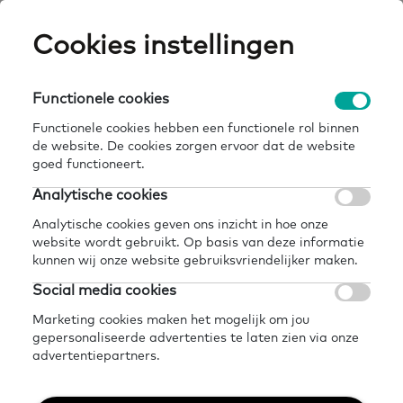
Skip
Cookies instellingen
Expertisepun
Zo
to
main
U
content
Functionele cookies
home
kennisbank
samen leren met hulp van de fnv vragenlijsten
Breadcrumb
Functionele cookies hebben een functionele rol binnen
de website. De cookies zorgen ervoor dat de website
Terug naar kennisbank
goed functioneert.
Delen
Later lezen?
Analytische cookies
Samen leren met hulp
Analytische cookies geven ons inzicht in hoe onze
website wordt gebruikt. Op basis van deze informatie
van de FNV
kunnen wij onze website gebruiksvriendelijker maken.
Social media cookies
vragenlijsten
Marketing cookies maken het mogelijk om jou
gepersonaliseerde advertenties te laten zien via onze
advertentiepartners.
21 februari 2023 - 2 minuten leestijd