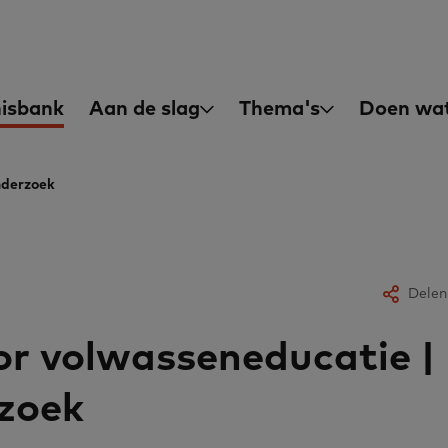
asisvaardigheden
in
isbank
Aan de slag
Thema's
Doen wat
igation
nderzoek
Delen
r volwasseneducatie |
zoek