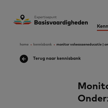
Skip
to
Expertisepunt B
Ma
main
Kenn
content
nav
home
kennisbank
monitor volwasseneducatie | o
Breadcrumb
Terug naar kennisbank
Monito
Onder