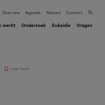
Zoeke
Utilities
Over ons
Agenda
Nieuws
Contact
 werkt
Onderzoek
Subsidie
Vragen
Later lezen?