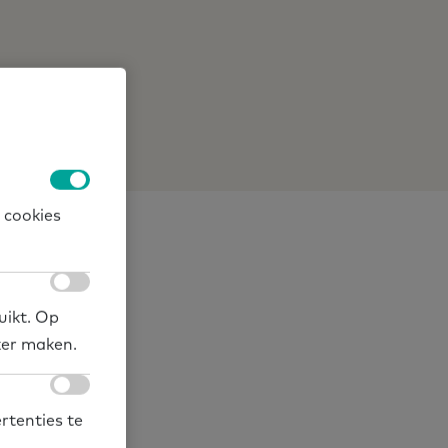
 cookies
uikt. Op
ker maken.
rtenties te