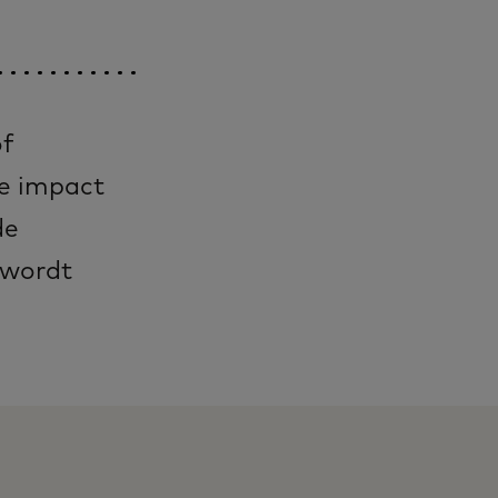
of
de impact
de
 wordt