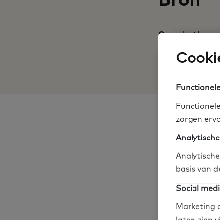
Bron
Organisatie
Cookie
Link naar websi
Functionele
Functionele
zorgen ervo
Educatie
Orga
Analytische
Deel op social me
Analytische
basis van d
Social medi
Marketing c
laten zien 