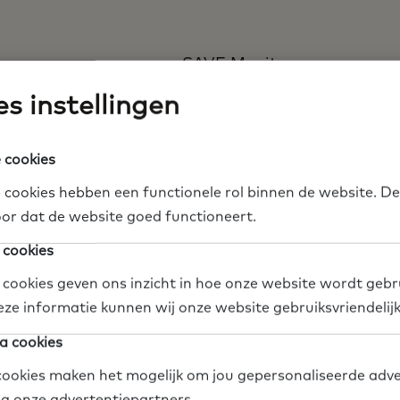
SAVE Monitor
s instellingen
te
https://savemonitor.nl/
 cookies
 cookies hebben een functionele rol binnen de website. De
or dat de website goed functioneert.
nisatie
Gemeente
Wetenschappers
Docenten
 cookies
dia
Deel op Twitter
Deel op Facebook
Deel op LinkedIn
 cookies geven ons inzicht in hoe onze website wordt gebr
eze informatie kunnen wij onze website gebruiksvriendelij
a cookies
ookies maken het mogelijk om jou gepersonaliseerde adve
via onze advertentiepartners.