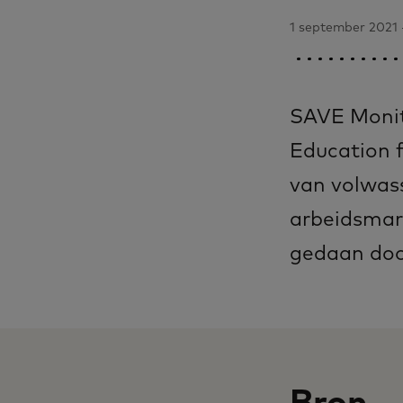
1 september 2021 -
SAVE Monito
Education f
van volwass
arbeidsmark
gedaan door