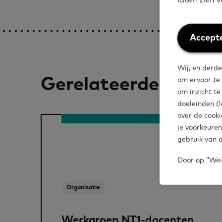
Weiger
Accepte
cookies
Wij, en derde
Gerelateerde artike
om ervoor te
om inzicht t
doeleinden (l
over de cooki
je voorkeuren
gebruik van a
Door op “Weig
Organisatie
Werkgroep NT1-docenten