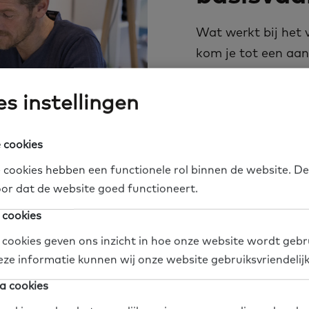
Wat werkt bij het 
kom je tot een aan
veelbelovende aanp
voorbeelden uit on
s instellingen
écht impact te mak
Doe wat werkt
 cookies
 cookies hebben een functionele rol binnen de website. De
or dat de website goed functioneert.
 cookies
 cookies geven ons inzicht in hoe onze website wordt gebr
eze informatie kunnen wij onze website gebruiksvriendelij
a cookies