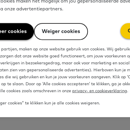
ookies maken het mogelijk om jou gepersonaliseerde adve
via onze advertentiepartners.
Heb je een vraag 
duidelijk?
er cookies
Weiger cookies
Vind het antwoord bij de veelgest
 partijen, maken op onze website gebruik van cookies. Wij gebruik
 zorgen dat onze website goed functioneert, om jouw voorkeuren op
e verkrijgen in bezoekersgedrag, maar ook voor marketing en socia
Bekijk alle veelgestelde vragen
aten zien van gepersonaliseerde advertenties). Hierboven kun je 
es die wij gebruiken en kun je jouw voorkeuren aangeven. Klik op 
 op te slaan. Door op ‘Alle cookies accepteren’ te klikken, ga je ak
lle cookies zoals omschreven in onze
privacy- en cookieverklaring
.
er cookies” te klikken kun je alle cookies weigeren.