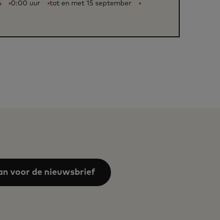
6
0:00 uur
tot en met 15 september
an voor de nieuwsbrief