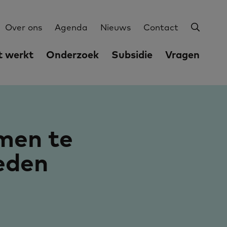
Zoeke
Utilities
Over ons
Agenda
Nieuws
Contact
 werkt
Onderzoek
Subsidie
Vragen
amen te
eden