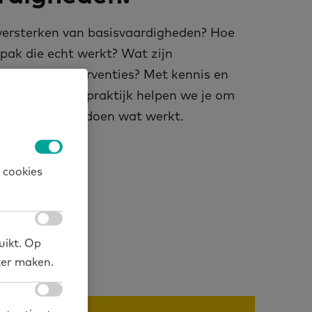
versterken van basisvaardigheden? Hoe
pak die echt werkt? Wat zijn
akken en interventies? Met kennis en
derzoek en de praktijk helpen we je om
en. Zo kun je doen wat werkt.
 cookies
uikt. Op
ker maken.