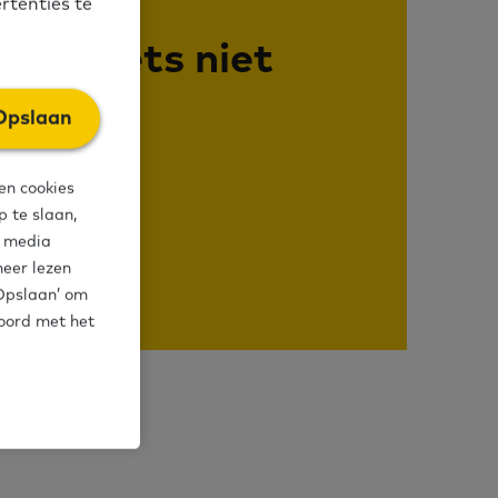
rtenties te
of is iets niet
Opslaan
elde vragen.
en cookies
 te slaan,
l media
meer lezen
‘Opslaan’ om
koord met het