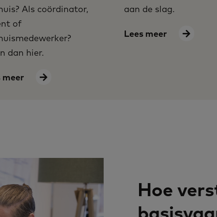
huis? Als coördinator,
aan de slag.
nt of
Lees meer
huismedewerker?
n dan hier.
s meer
Hoe vers
basisvaa