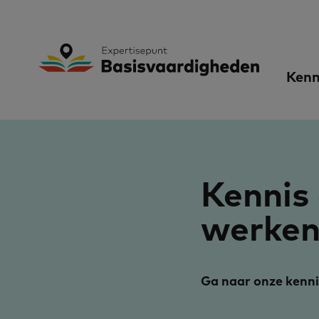
Skip
to
Expertisepunt B
Ma
main
Kenn
content
nav
Kennis 
werken
Ga naar onze kenn