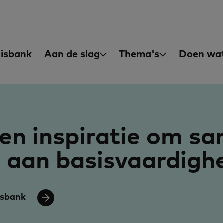
asisvaardigheden
in
isbank
Aan de slag
Thema's
Doen wat
igation
en inspiratie om s
 aan basisvaardigh
isbank