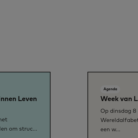
Agenda
innen Leven
Week van L
Op dinsdag 8 
het
Wereldalfabet
en om struc...
een w...