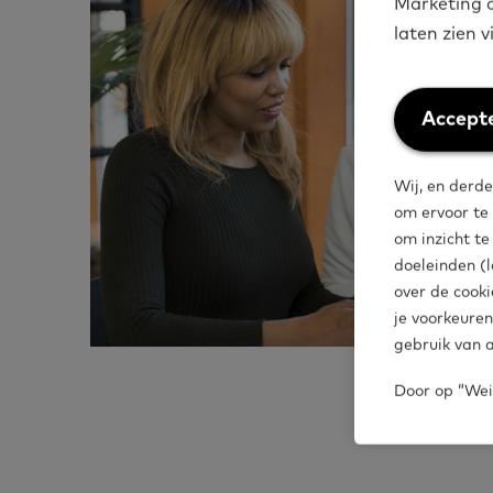
Marketing c
laten zien 
Weiger
Accepte
cookies
Wij, en derde
om ervoor te
om inzicht t
doeleinden (l
over de cooki
je voorkeuren
gebruik van a
Door op “Weig