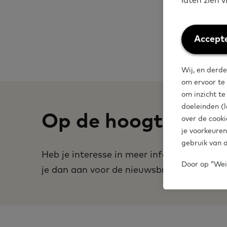
laten zien 
eruitzien? Da
Laaggeletterd
Weiger
Accepte
cookies
Wij, en derde
om ervoor te
om inzicht t
doeleinden (l
Op de hoogte blijv
over de cooki
je voorkeuren
gebruik van a
Heb je interesse in meer informatie over
Door op “Weig
je dan aan voor de nieuwsbrief.