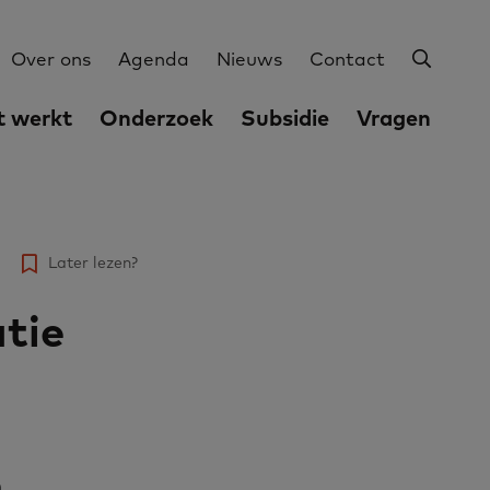
Zoeke
Utilities
Over ons
Agenda
Nieuws
Contact
 werkt
Onderzoek
Subsidie
Vragen
Later lezen?
tie
n