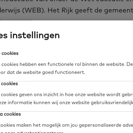
erwijs (WEB). Het Rijk geeft de gemeen
 te voeren.
s instellingen
e vallen cursussen basisvaardigheden en opleidinge
 cookies
assenenonderwijs (vavo). Wij richten ons op de cu
 cookies hebben een functionele rol binnen de website. De
den: taal, rekenen en digitale vaardigheden. Daaro
or dat de website goed functioneert.
Nederlands als tweede taal, voor mensen die niet h
 cookies
e al ingeburgerd zijn.
De cursussen voor inburgerin
 cookies geven ons inzicht in hoe onze website wordt gebr
dere wet gefinancierd.
eze informatie kunnen wij onze website gebruiksvriendelij
spreken per regio af hoe het geld van de WEB word
a cookies
aat naar formele educatie? Wat is beschikbaar voo
ookies maken het mogelijk om jou gepersonaliseerde adve
 gaat de educatie uitvoeren? En hoe moeten de traj