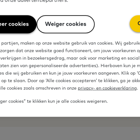
via onze advertentiepartners.
arnaast krijgen gemeenten geld voor de
Vervolgaan
heid 2020-2024.
er cookies
Weiger cookies
 partijen, maken op onze website gebruik van cookies. Wij gebruik
 zorgen dat onze website goed functioneert, om jouw voorkeuren op
e verkrijgen in bezoekersgedrag, maar ook voor marketing en socia
aten zien van gepersonaliseerde advertenties). Hierboven kun je 
en?
es die wij gebruiken en kun je jouw voorkeuren aangeven. Klik op 
 op te slaan. Door op ‘Alle cookies accepteren’ te klikken, ga je ak
lle cookies zoals omschreven in onze
privacy- en cookieverklaring
.
Meld je a
 basisvaardigheden? Meld
er cookies” te klikken kun je alle cookies weigeren.