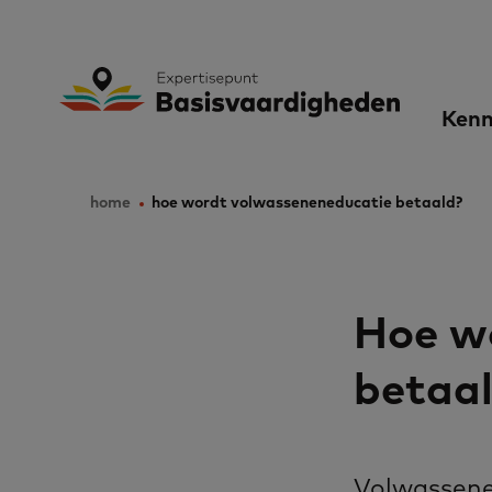
Skip
to
Expertisepunt B
Ma
main
Kenn
content
nav
home
hoe wordt volwasseneneducatie betaald?
Breadcrumb
Hoe w
betaa
Volwassene