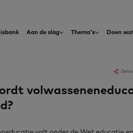
asisvaardigheden
in
isbank
Aan de slag
Thema's
Doen wat
igation
Delen
ordt volwasseneneduca
ld?
neducatie valt onder de Wet educatie e