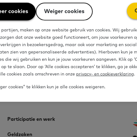
er cookies
Weiger cookies
 partijen, maken op onze website gebruik van cookies. Wij gebruik
 zorgen dat onze website goed functioneert, om jouw voorkeuren op
en?
e verkrijgen in bezoekersgedrag, maar ook voor marketing en socia
aten zien van gepersonaliseerde advertenties). Hierboven kun je 
es die wij gebruiken en kun je jouw voorkeuren aangeven. Klik op 
Meld je a
 op te slaan. Door op ‘Alle cookies accepteren’ te klikken, ga je ak
 basisvaardigheden? Meld
lle cookies zoals omschreven in onze
privacy- en cookieverklaring
.
er cookies” te klikken kun je alle cookies weigeren.
Participatie en werk
Geldzaken