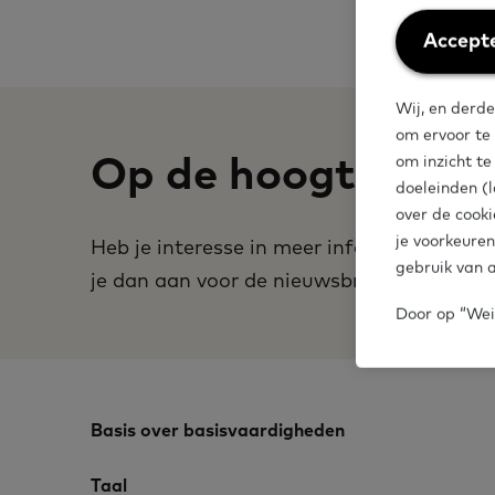
Weiger
Accepte
cookies
Wij, en derde
om ervoor te
Op de hoogte blijv
om inzicht t
doeleinden (l
over de cooki
je voorkeuren
Heb je interesse in meer informatie over
gebruik van a
je dan aan voor de nieuwsbrief.
Door op “Weig
Basis over basisvaardigheden
Taal