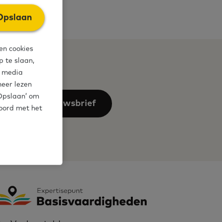
Opslaan
en cookies
 te slaan,
l media
meer lezen
‘Opslaan’ om
an voor de nieuwsbrief
koord met het