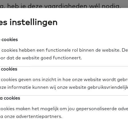
g, heb je deze vaardigheden wél nodig.
s instellingen
indt dat iedereen het recht heeft om mee te kunne
 cookies
eid de komende jaren extra geld uit aan de basisv
 cookies hebben een functionele rol binnen de website. De
en volwassenen. Dit geld gaat naar de arbeidsmark
or dat de website goed functioneert.
f jaar is er extra geld voor de Vervolgaanpak laagg
 cookies
er jaar 25 miljoen euro. Dit geld is bedoeld voor hu
 cookies geven ons inzicht in hoe onze website wordt gebr
ie moeite hebben met basisvaardigheden. En voor 
eze informatie kunnen wij onze website gebruiksvriendelij
rstand. De gemeenten uit een arbeidsmarktregio bes
a cookies
idsplannen wat zij met het geld gaan doen. Zij gaa
ookies maken het mogelijk om jou gepersonaliseerde adve
en met bibliotheken, werkgevers, mensen in de zorg
via onze advertentiepartners.
jke organisaties. En met de mensen zelf.