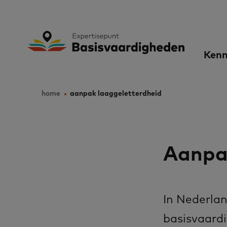
Skip
to
Expertisepunt B
Ma
main
Kenn
content
nav
home
aanpak laaggeletterdheid
Breadcrumb
Aanpa
In Nederla
basisvaard