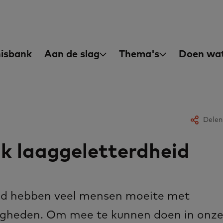
asisvaardigheden
in
isbank
Aan de slag
Thema's
Doen wat
igation
Delen
k laaggeletterdheid
nd hebben veel mensen moeite met
igheden. Om mee te kunnen doen in onz