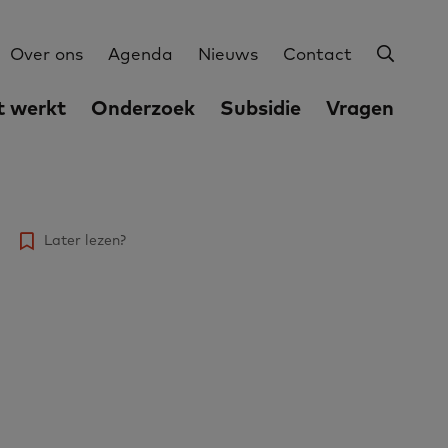
Zoeke
Utilities
Over ons
Agenda
Nieuws
Contact
 werkt
Onderzoek
Subsidie
Vragen
Later lezen?
e