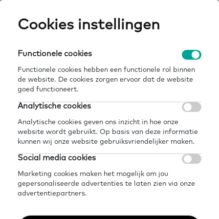
Skip
Cookies instellingen
Expertisepun
Zo
to
main
U
content
Functionele cookies
Functionele cookies hebben een functionele rol binnen
de website. De cookies zorgen ervoor dat de website
Kennis en inspiratie om
goed functioneert.
samen te werken aan
Analytische cookies
basisvaardigheden
Analytische cookies geven ons inzicht in hoe onze
website wordt gebruikt. Op basis van deze informatie
kunnen wij onze website gebruiksvriendelijker maken.
Ga naar onze kennisbank
Social media cookies
Marketing cookies maken het mogelijk om jou
gepersonaliseerde advertenties te laten zien via onze
advertentiepartners.