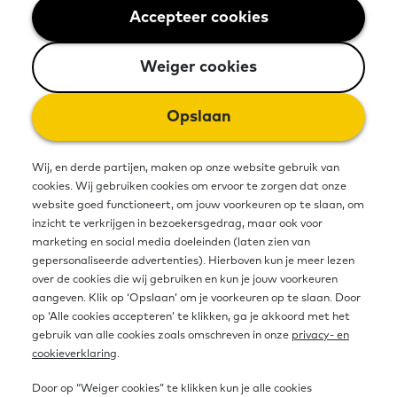
Accepteer cookies
Weiger cookies
Weiger cookies
Opslaan
Wij, en derde partijen, maken op onze website gebruik van
cookies. Wij gebruiken cookies om ervoor te zorgen dat onze
Gemeente
website goed functioneert, om jouw voorkeuren op te slaan, om
inzicht te verkrijgen in bezoekersgedrag, maar ook voor
Als gemeente aan de slag met
marketing en social media doeleinden (laten zien van
basisvaardigheden? Daar komt veel bij
gepersonaliseerde advertenties). Hierboven kun je meer lezen
over de cookies die wij gebruiken en kun je jouw voorkeuren
kijken. Alle informatie hebben we hier
aangeven. Klik op ‘Opslaan’ om je voorkeuren op te slaan. Door
op een plek verzameld.
op ‘Alle cookies accepteren’ te klikken, ga je akkoord met het
gebruik van alle cookies zoals omschreven in onze
privacy- en
cookieverklaring
.
Lees meer
Door op “Weiger cookies” te klikken kun je alle cookies