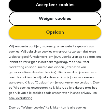
Accepteer cookies
Weiger cookies
Weiger cookies
Opslaan
Wij, en derde partijen, maken op onze website gebruik van
cookies. Wij gebruiken cookies om ervoor te zorgen dat onze
Gemeente
website goed functioneert, om jouw voorkeuren op te slaan, om
inzicht te verkrijgen in bezoekersgedrag, maar ook voor
Als gemeente aan de slag met
marketing en social media doeleinden (laten zien van
basisvaardigheden? Daar komt veel bij
gepersonaliseerde advertenties). Hierboven kun je meer lezen
over de cookies die wij gebruiken en kun je jouw voorkeuren
kijken. Alle informatie hebben we hier
aangeven. Klik op ‘Opslaan’ om je voorkeuren op te slaan. Door
op een plek verzameld.
op ‘Alle cookies accepteren’ te klikken, ga je akkoord met het
gebruik van alle cookies zoals omschreven in onze
privacy- en
cookieverklaring
.
Lees meer
Door op “Weiger cookies” te klikken kun je alle cookies