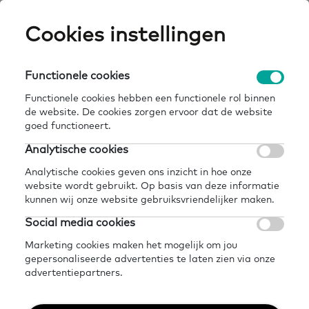
Skip
Cookies instellingen
Expertisepun
Zo
to
main
U
content
Functionele cookies
Functionele cookies hebben een functionele rol binnen
de website. De cookies zorgen ervoor dat de website
Kennis en inspiratie om
goed functioneert.
samen te werken aan
Analytische cookies
basisvaardigheden
Analytische cookies geven ons inzicht in hoe onze
website wordt gebruikt. Op basis van deze informatie
kunnen wij onze website gebruiksvriendelijker maken.
Ga naar onze kennisbank
Social media cookies
Marketing cookies maken het mogelijk om jou
gepersonaliseerde advertenties te laten zien via onze
advertentiepartners.